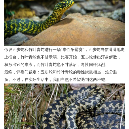
假设五步蛇和竹叶青蛇进行一场“毒性争霸赛”，五步蛇自信满满地走
上擂台，竹叶青蛇也不甘示弱。比赛开始，五步蛇使出浑身解数，
释放出它的毒液，而竹叶青蛇也不甘落后，毒性同样猛烈。
最终，评委们裁定：五步蛇和竹叶青蛇的毒性旗鼓相当，难分胜
负。不过，在实际生活中，我们当然不希望遇到这两种蛇。